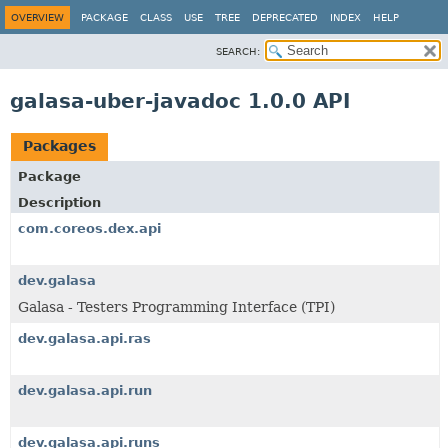
OVERVIEW
PACKAGE
CLASS
USE
TREE
DEPRECATED
INDEX
HELP
SEARCH:
galasa-uber-javadoc 1.0.0 API
Packages
Package
Description
com.coreos.dex.api
dev.galasa
Galasa - Testers Programming Interface (TPI)
dev.galasa.api.ras
dev.galasa.api.run
dev.galasa.api.runs